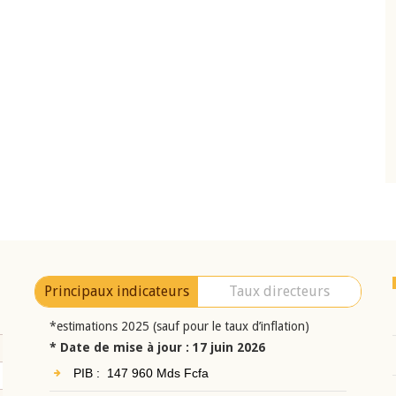
10 juin 2026
eur Jean-
Allocution d'ouverture du Comité de
a cérémonie de
Politique Monétaire de la BCEAO du 10 jui
uel 2025 de la
2026, prononcée par son Président
Monsieur Jean-Claude Kassi BROU
Principaux indicateurs
Taux directeurs
*estimations 2025 (sauf pour le taux d’inflation)
* Date de mise à jour : 17 juin 2026
PIB : 147 960 Mds Fcfa