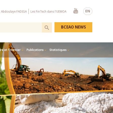
Youtube
EN
x Abdoulaye FADIGA
Les FinTech dans l'UEMOA
BCEAO NEWS
e et financier
Publications
Statistiques