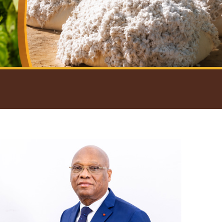
introductif du Gouverneur
Open
configuration
options