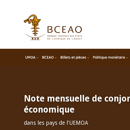
Skip
to
main
content
UMOA
BCEAO
Billets et pièces
Politique monétaire
Note mensuelle de conjo
économique
dans les pays de l'UEMOA