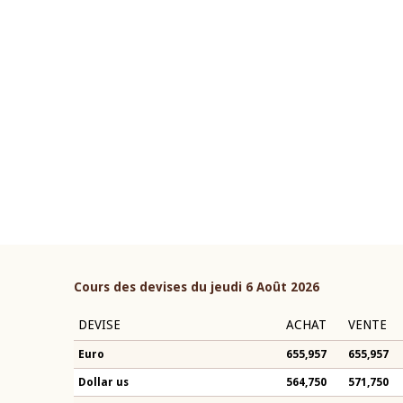
22 juillet 2026
ouverture du Comité de
Mot introductif du Gouvern
étaire de la BCEAO du 4 mars
Claude Kassi BROU lors de l
ée par son Président
présentation du rapport ann
n-Claude Kassi BROU
BCEAO
Cours des devises du jeudi 6 Août 2026
DEVISE
ACHAT
VENTE
Euro
655,957
655,957
Dollar us
564,750
571,750