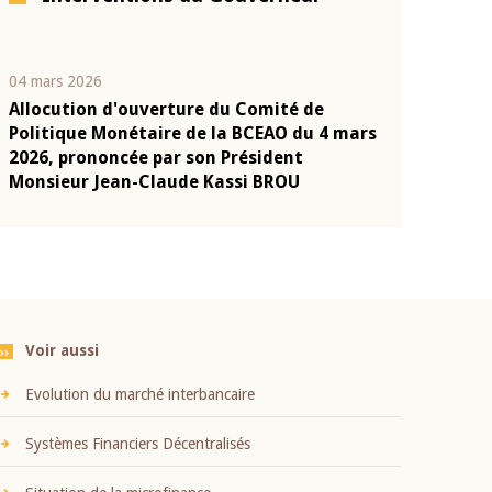
04 mars 2026
22 juillet 2026
Allocution d'ouverture du Comité de
Mot introduc
n
Politique Monétaire de la BCEAO du 4 mars
Claude Kassi
2026, prononcée par son Président
présentation
Monsieur Jean-Claude Kassi BROU
BCEAO
Voir aussi
Evolution du marché interbancaire
Systèmes Financiers Décentralisés