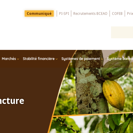
Menu
Communiqué
PI-SPI
Recrutements BCEAO
COFEB
Pri
Top
Marchés
Stabilité financière
Systèmes de paiement
Système bancair
ncture