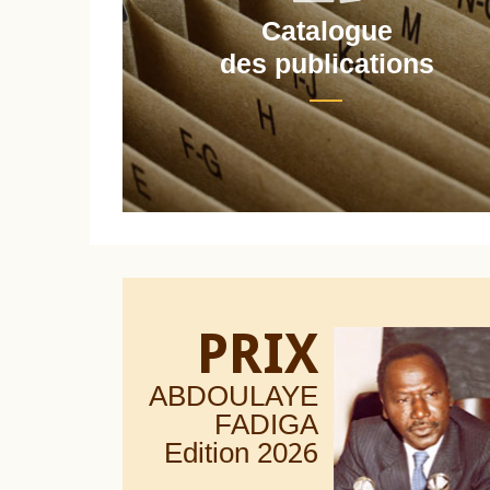
Catalogue
nt
des publications
PRIX
ABDOULAYE
FADIGA
Edition 20
26