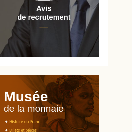
Avis
de recrutement
d
Musée
de la monnaie
Histoire du Franc
Billets et pièces