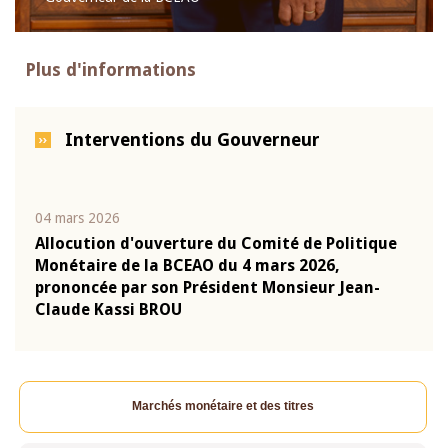
Plus d'informations
Interventions du Gouverneur
04 mars 2026
22 ju
que
Allocution d'ouverture du Comité de Politique
Mot 
Monétaire de la BCEAO du 4 mars 2026,
Kass
-
prononcée par son Président Monsieur Jean-
prés
Claude Kassi BROU
BCE
Marchés monétaire et des titres