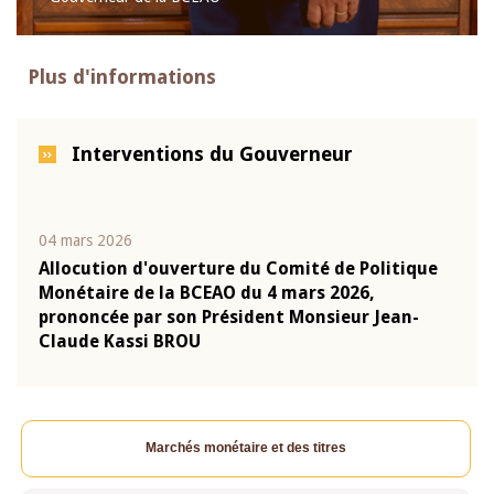
Plus d'informations
Interventions du Gouverneur
04 mars 2026
22 ju
que
Allocution d'ouverture du Comité de Politique
Mot 
Monétaire de la BCEAO du 4 mars 2026,
Kass
-
prononcée par son Président Monsieur Jean-
prés
Claude Kassi BROU
BCE
Marchés monétaire et des titres