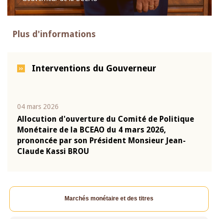
Plus d'informations
Interventions du Gouverneur
04 mars 2026
22 ju
que
Allocution d'ouverture du Comité de Politique
Mot 
Monétaire de la BCEAO du 4 mars 2026,
Kass
-
prononcée par son Président Monsieur Jean-
prés
Claude Kassi BROU
BCE
Marchés monétaire et des titres