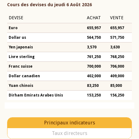
Cours des devises du jeudi 6 Août 2026
DEVISE
ACHAT
VENTE
Euro
655,957
655,957
Dollar us
564,750
571,750
Yen japonais
3,570
3,630
Livre sterling
761,250
768,250
Franc suisse
700,000
706,000
Dollar canadien
402,000
409,000
Yuan chinois
83,250
85,000
Dirham Emirats Arabes Unis
153,250
156,250
Principaux indicateurs
Taux directeurs