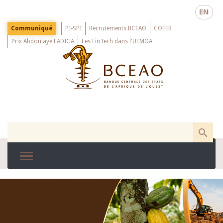
Skip
EN
to
main
Menu
Communiqué
PI-SPI
Recrutements BCEAO
COFEB
Top
content
Prix Abdoulaye FADIGA
Les FinTech dans l'UEMOA