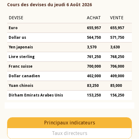
Cours des devises du jeudi 6 Août 2026
DEVISE
ACHAT
VENTE
Euro
655,957
655,957
Dollar us
564,750
571,750
Yen japonais
3,570
3,630
Livre sterling
761,250
768,250
Franc suisse
700,000
706,000
Dollar canadien
402,000
409,000
Yuan chinois
83,250
85,000
Dirham Emirats Arabes Unis
153,250
156,250
Principaux indicateurs
Taux directeurs