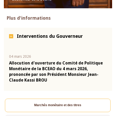
Plus d'informations
Interventions du Gouverneur
04 mars 2026
22 ju
que
Allocution d'ouverture du Comité de Politique
Mot 
Monétaire de la BCEAO du 4 mars 2026,
Kass
-
prononcée par son Président Monsieur Jean-
prés
Claude Kassi BROU
BCE
Marchés monétaire et des titres