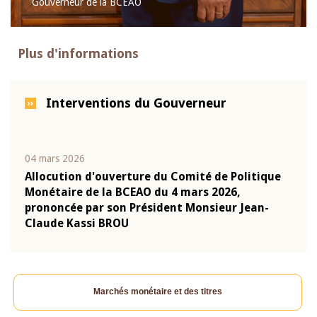
Gouverneur de la BCEAO
Plus d'informations
Interventions du Gouverneur
04 mars 2026
22 ju
que
Allocution d'ouverture du Comité de Politique
Mot 
Monétaire de la BCEAO du 4 mars 2026,
Kass
-
prononcée par son Président Monsieur Jean-
prés
Claude Kassi BROU
BCE
Marchés monétaire et des titres