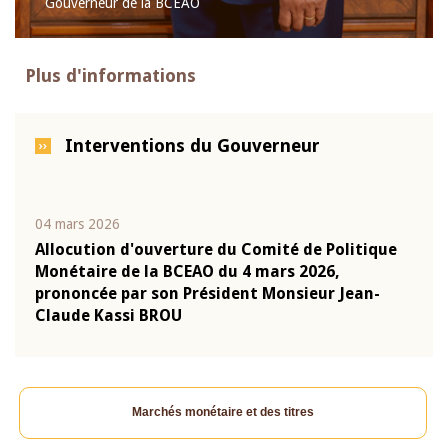
Gouverneur de la BCEAO
Plus d'informations
Interventions du Gouverneur
04 mars 2026
22 ju
que
Allocution d'ouverture du Comité de Politique
Mot 
Monétaire de la BCEAO du 4 mars 2026,
Kass
-
prononcée par son Président Monsieur Jean-
prés
Claude Kassi BROU
BCE
Marchés monétaire et des titres