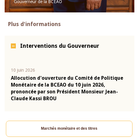
Gouverneur de la BCEAO
Plus d'informations
Interventions du Gouverneur
10 juin 2026
04 m
e
Allocution d'ouverture du Comité de Politique
Allo
Monétaire de la BCEAO du 10 juin 2026,
Moné
prononcée par son Président Monsieur Jean-
pron
Claude Kassi BROU
Clau
Marchés monétaire et des titres