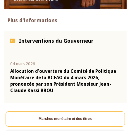
Plus d'informations
Interventions du Gouverneur
04 mars 2026
22 ju
que
Allocution d'ouverture du Comité de Politique
Mot 
Monétaire de la BCEAO du 4 mars 2026,
Kass
-
prononcée par son Président Monsieur Jean-
prés
Claude Kassi BROU
BCE
Marchés monétaire et des titres