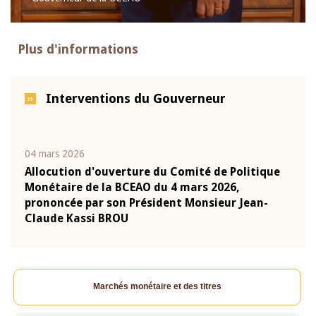
Plus d'informations
Interventions du Gouverneur
04 mars 2026
22 ju
que
Allocution d'ouverture du Comité de Politique
Mot 
Monétaire de la BCEAO du 4 mars 2026,
Kass
-
prononcée par son Président Monsieur Jean-
prés
Claude Kassi BROU
BCE
Marchés monétaire et des titres