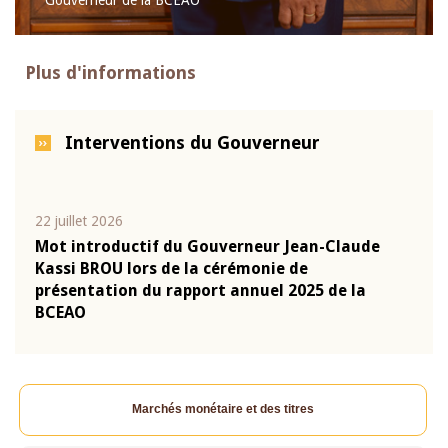
Gouverneur de la BCEAO
Plus d'informations
Interventions du Gouverneur
10 juin 2026
04 m
e
Allocution d'ouverture du Comité de Politique
Allo
Monétaire de la BCEAO du 10 juin 2026,
Moné
prononcée par son Président Monsieur Jean-
pron
Claude Kassi BROU
Clau
Marchés monétaire et des titres