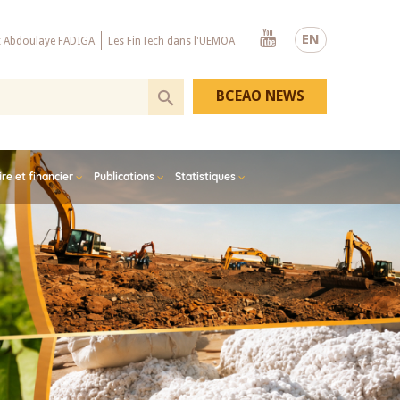
Youtube
EN
x Abdoulaye FADIGA
Les FinTech dans l'UEMOA
BCEAO NEWS
e et financier
Publications
Statistiques