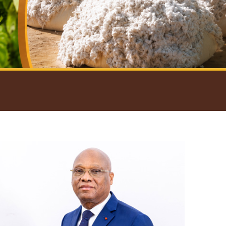
introductif du Gouverneur
Open
configuration
options