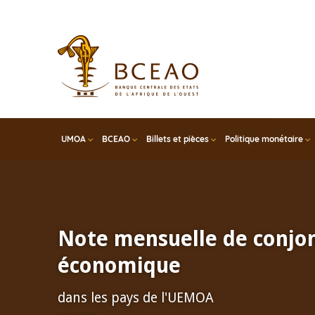
Skip
to
main
content
UMOA
BCEAO
Billets et pièces
Politique monétaire
Note mensuelle de conjo
économique
dans les pays de l'UEMOA