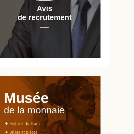
Avis
de recrutement
d
Musée
de la monnaie
Histoire du Franc
Billets et pièces