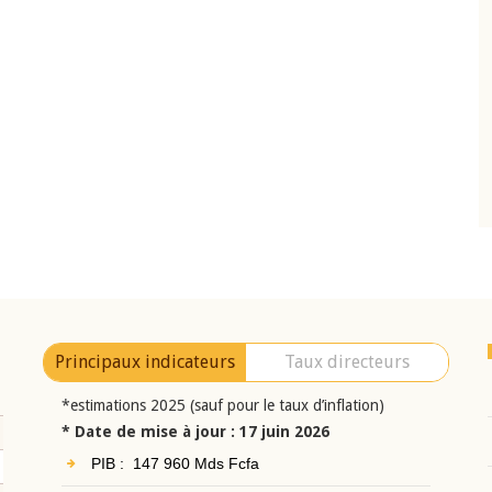
10 juin 2026
eur Jean-
Allocution d'ouverture du Comité de
a cérémonie de
Politique Monétaire de la BCEAO du 10 jui
uel 2025 de la
2026, prononcée par son Président
Monsieur Jean-Claude Kassi BROU
Principaux indicateurs
Taux directeurs
*estimations 2025 (sauf pour le taux d’inflation)
* Date de mise à jour : 17 juin 2026
PIB : 147 960 Mds Fcfa