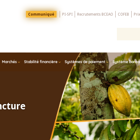
Menu
Communiqué
PI-SPI
Recrutements BCEAO
COFEB
Pri
Top
Marchés
Stabilité financière
Systèmes de paiement
Système bancair
ncture