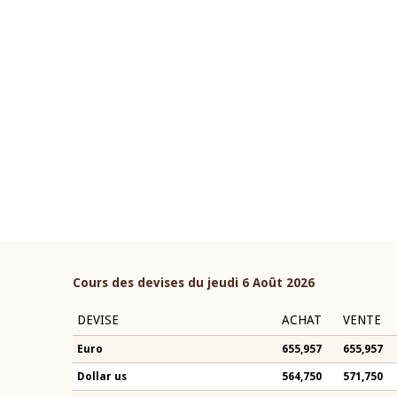
22 juillet 2026
ouverture du Comité de
Mot introductif du Gouvern
étaire de la BCEAO du 4 mars
Claude Kassi BROU lors de l
ée par son Président
présentation du rapport ann
n-Claude Kassi BROU
BCEAO
Cours des devises du jeudi 6 Août 2026
DEVISE
ACHAT
VENTE
Euro
655,957
655,957
Dollar us
564,750
571,750