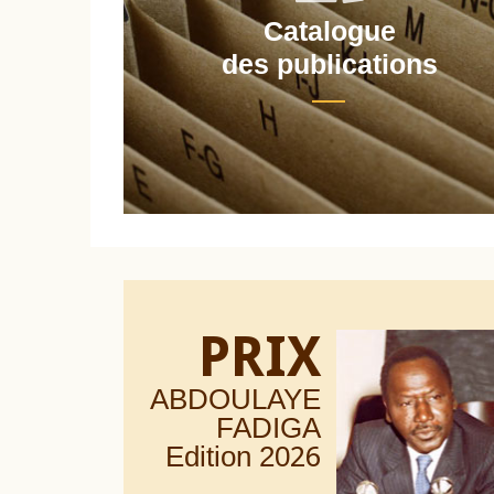
Catalogue
nt
des publications
PRIX
ABDOULAYE
FADIGA
Edition 20
26