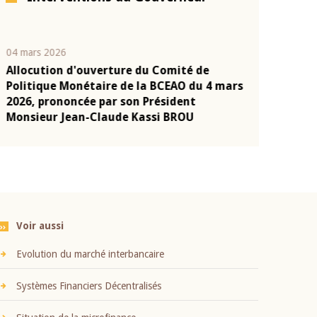
04 mars 2026
22 juillet 2026
Allocution d'ouverture du Comité de
Mot introduc
n
Politique Monétaire de la BCEAO du 4 mars
Claude Kassi
2026, prononcée par son Président
présentation
Monsieur Jean-Claude Kassi BROU
BCEAO
Voir aussi
Evolution du marché interbancaire
Systèmes Financiers Décentralisés