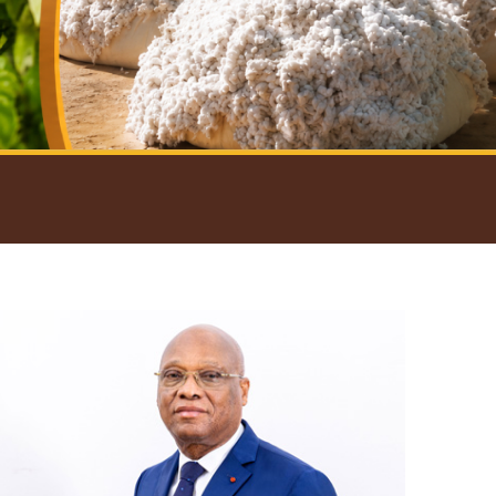
introductif du Gouverneur
Open
configuration
options