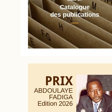
Catalogue
nt
des publications
PRIX
ABDOULAYE
FADIGA
Edition 20
26