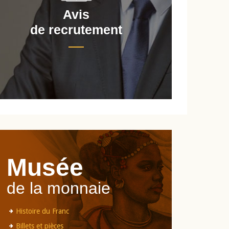
Avis
de recrutement
d
Musée
de la monnaie
Histoire du Franc
Billets et pièces