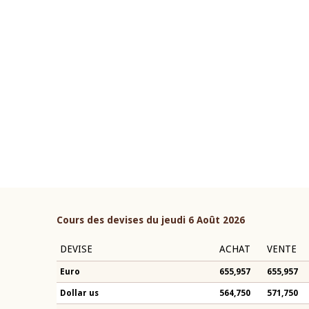
22 juillet 2026
ouverture du Comité de
Mot introductif du Gouvern
étaire de la BCEAO du 4 mars
Claude Kassi BROU lors de l
ée par son Président
présentation du rapport ann
n-Claude Kassi BROU
BCEAO
Cours des devises du jeudi 6 Août 2026
DEVISE
ACHAT
VENTE
Euro
655,957
655,957
Dollar us
564,750
571,750