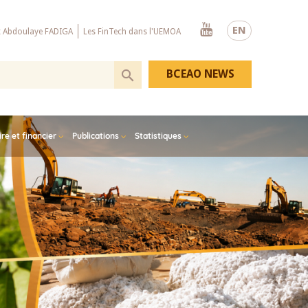
Youtube
EN
x Abdoulaye FADIGA
Les FinTech dans l'UEMOA
BCEAO NEWS
e et financier
Publications
Statistiques