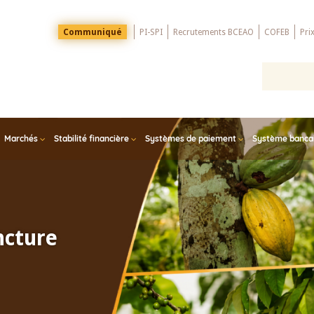
Menu
Communiqué
PI-SPI
Recrutements BCEAO
COFEB
Pri
Top
Marchés
Stabilité financière
Systèmes de paiement
Système bancair
ncture