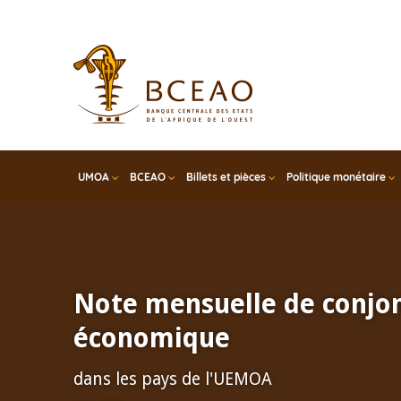
Skip
to
main
content
UMOA
BCEAO
Billets et pièces
Politique monétaire
Note mensuelle de conjo
économique
dans les pays de l'UEMOA