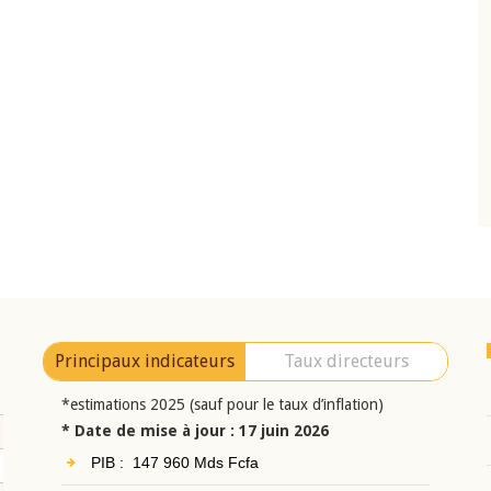
10 juin 2026
eur Jean-
Allocution d'ouverture du Comité de
a cérémonie de
Politique Monétaire de la BCEAO du 10 jui
uel 2025 de la
2026, prononcée par son Président
Monsieur Jean-Claude Kassi BROU
Principaux indicateurs
Taux directeurs
*estimations 2025 (sauf pour le taux d’inflation)
* Date de mise à jour : 17 juin 2026
PIB : 147 960 Mds Fcfa