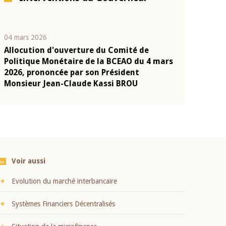
04 mars 2026
22 juillet 2026
Allocution d'ouverture du Comité de
Mot introduc
n
Politique Monétaire de la BCEAO du 4 mars
Claude Kassi
2026, prononcée par son Président
présentation
Monsieur Jean-Claude Kassi BROU
BCEAO
Voir aussi
Evolution du marché interbancaire
Systèmes Financiers Décentralisés