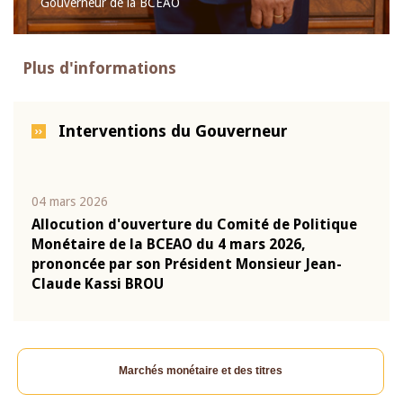
Gouverneur de la BCEAO
Plus d'informations
Interventions du Gouverneur
04 mars 2026
22 ju
que
Allocution d'ouverture du Comité de Politique
Mot 
Monétaire de la BCEAO du 4 mars 2026,
Kass
-
prononcée par son Président Monsieur Jean-
prés
Claude Kassi BROU
BCE
Marchés monétaire et des titres