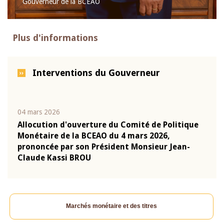
Gouverneur de la BCEAO
Plus d'informations
Interventions du Gouverneur
04 mars 2026
22 ju
que
Allocution d'ouverture du Comité de Politique
Mot 
Monétaire de la BCEAO du 4 mars 2026,
Kass
-
prononcée par son Président Monsieur Jean-
prés
Claude Kassi BROU
BCE
Marchés monétaire et des titres