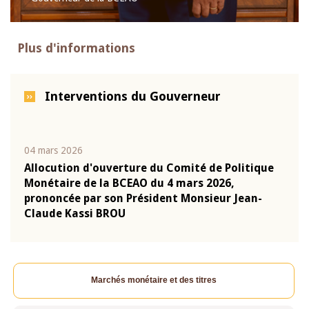
Plus d'informations
Interventions du Gouverneur
04 mars 2026
22 ju
que
Allocution d'ouverture du Comité de Politique
Mot 
Monétaire de la BCEAO du 4 mars 2026,
Kass
-
prononcée par son Président Monsieur Jean-
prés
Claude Kassi BROU
BCE
Marchés monétaire et des titres