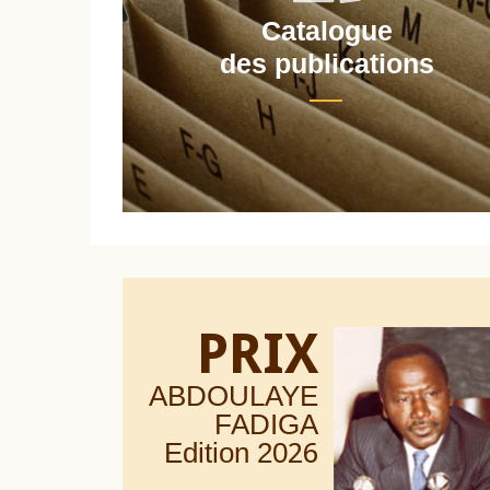
Catalogue
nt
des publications
PRIX
ABDOULAYE
FADIGA
Edition 20
26