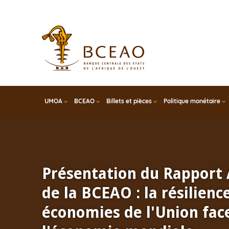
Skip
to
main
content
UMOA
BCEAO
Billets et pièces
Politique monétaire
Présentation du Rapport
de la BCEAO : la résilienc
économies de l'Union face