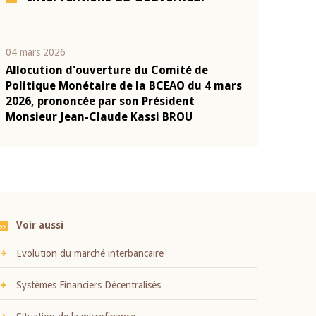
04 mars 2026
22 juillet 2026
Allocution d'ouverture du Comité de
Mot introduc
n
Politique Monétaire de la BCEAO du 4 mars
Claude Kassi
2026, prononcée par son Président
présentation
Monsieur Jean-Claude Kassi BROU
BCEAO
Voir aussi
Evolution du marché interbancaire
Systèmes Financiers Décentralisés