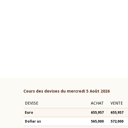
22 juillet 2026
ouverture du Comité de
Mot introductif du Gouvern
étaire de la BCEAO du 4 mars
Claude Kassi BROU lors de l
ée par son Président
présentation du rapport ann
n-Claude Kassi BROU
BCEAO
Cours des devises du mercredi 5 Août 2026
DEVISE
ACHAT
VENTE
Euro
655,957
655,957
Dollar us
565,000
572,000