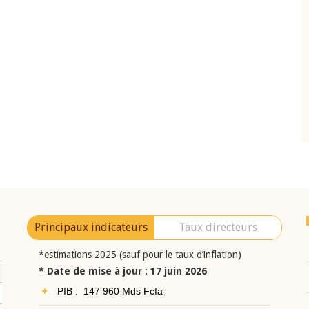
10 juin 2026
eur Jean-
Allocution d'ouverture du Comité de
a cérémonie de
Politique Monétaire de la BCEAO du 10 jui
uel 2025 de la
2026, prononcée par son Président
Monsieur Jean-Claude Kassi BROU
Principaux indicateurs
Taux directeurs
*estimations 2025 (sauf pour le taux d’inflation)
* Date de mise à jour : 17 juin 2026
PIB : 147 960 Mds Fcfa