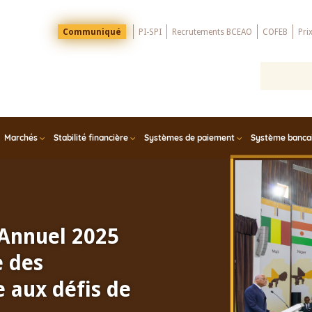
Menu
Communiqué
PI-SPI
Recrutements BCEAO
COFEB
Pri
Top
Marchés
Stabilité financière
Systèmes de paiement
Système bancair
 Annuel 2025
e des
 aux défis de