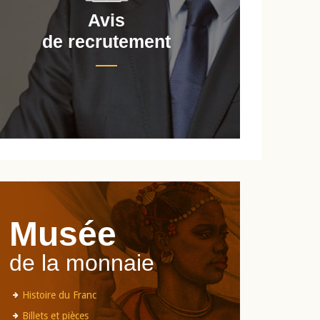
Avis
de recrutement
d
Musée
de la monnaie
Histoire du Franc
Billets et pièces