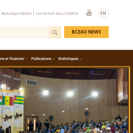
Youtube
EN
x Abdoulaye FADIGA
Les FinTech dans l'UEMOA
BCEAO NEWS
e et financier
Publications
Statistiques