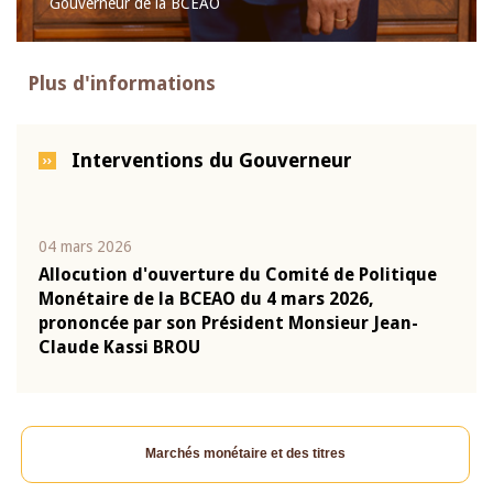
Gouverneur de la BCEAO
Plus d'informations
Interventions du Gouverneur
04 mars 2026
22 ju
que
Allocution d'ouverture du Comité de Politique
Mot 
Monétaire de la BCEAO du 4 mars 2026,
Kass
-
prononcée par son Président Monsieur Jean-
prés
Claude Kassi BROU
BCE
Marchés monétaire et des titres