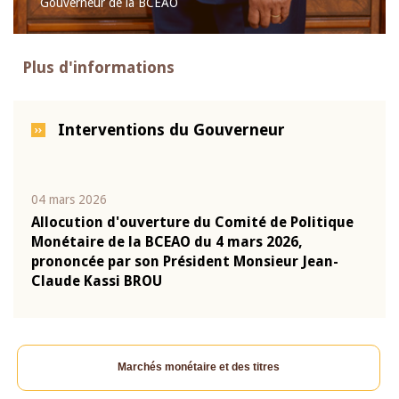
Gouverneur de la BCEAO
Plus d'informations
Interventions du Gouverneur
04 mars 2026
22 ju
que
Allocution d'ouverture du Comité de Politique
Mot 
Monétaire de la BCEAO du 4 mars 2026,
Kass
-
prononcée par son Président Monsieur Jean-
prés
Claude Kassi BROU
BCE
Marchés monétaire et des titres