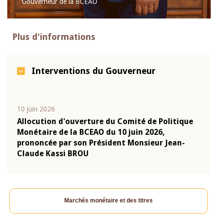
Gouverneur de la BCEAO
Plus d'informations
Interventions du Gouverneur
10 juin 2026
04 m
e
Allocution d'ouverture du Comité de Politique
Allo
Monétaire de la BCEAO du 10 juin 2026,
Moné
prononcée par son Président Monsieur Jean-
pron
Claude Kassi BROU
Clau
Marchés monétaire et des titres