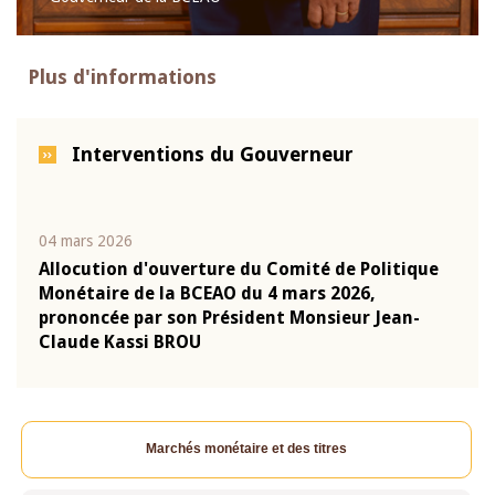
Plus d'informations
Interventions du Gouverneur
04 mars 2026
22 ju
que
Allocution d'ouverture du Comité de Politique
Mot 
Monétaire de la BCEAO du 4 mars 2026,
Kass
-
prononcée par son Président Monsieur Jean-
prés
Claude Kassi BROU
BCE
Marchés monétaire et des titres