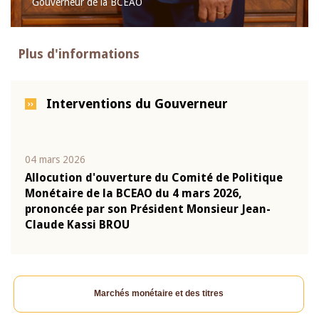
Gouverneur de la BCEAO
Plus d'informations
Interventions du Gouverneur
04 mars 2026
22 ju
que
Allocution d'ouverture du Comité de Politique
Mot 
Monétaire de la BCEAO du 4 mars 2026,
Kass
-
prononcée par son Président Monsieur Jean-
prés
Claude Kassi BROU
BCE
Marchés monétaire et des titres