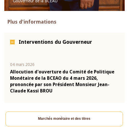
Gouverneur de la BCEAO
Plus d'informations
Interventions du Gouverneur
04 mars 2026
22 ju
que
Allocution d'ouverture du Comité de Politique
Mot 
Monétaire de la BCEAO du 4 mars 2026,
Kass
-
prononcée par son Président Monsieur Jean-
prés
Claude Kassi BROU
BCE
Marchés monétaire et des titres