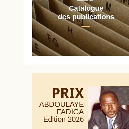
Catalogue
nt
des publications
PRIX
ABDOULAYE
FADIGA
Edition 20
26