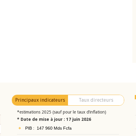
10 juin 2026
eur Jean-
Allocution d'ouverture du Comité de
a cérémonie de
Politique Monétaire de la BCEAO du 10 jui
uel 2025 de la
2026, prononcée par son Président
Monsieur Jean-Claude Kassi BROU
Principaux indicateurs
Taux directeurs
*estimations 2025 (sauf pour le taux d’inflation)
* Date de mise à jour : 17 juin 2026
PIB : 147 960 Mds Fcfa