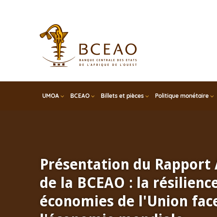
Skip
to
main
content
UMOA
BCEAO
Billets et pièces
Politique monétaire
Présentation du Rapport
de la BCEAO : la résilienc
économies de l'Union face