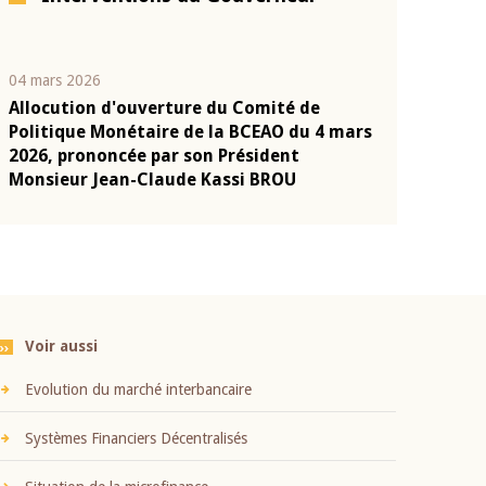
04 mars 2026
22 juillet 2026
Allocution d'ouverture du Comité de
Mot introduc
n
Politique Monétaire de la BCEAO du 4 mars
Claude Kassi
2026, prononcée par son Président
présentation
Monsieur Jean-Claude Kassi BROU
BCEAO
Voir aussi
Evolution du marché interbancaire
Systèmes Financiers Décentralisés