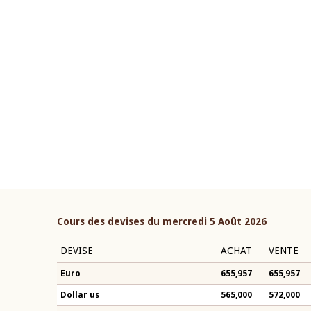
22 juillet 2026
ouverture du Comité de
Mot introductif du Gouvern
étaire de la BCEAO du 4 mars
Claude Kassi BROU lors de l
ée par son Président
présentation du rapport ann
n-Claude Kassi BROU
BCEAO
Cours des devises du mercredi 5 Août 2026
DEVISE
ACHAT
VENTE
Euro
655,957
655,957
Dollar us
565,000
572,000