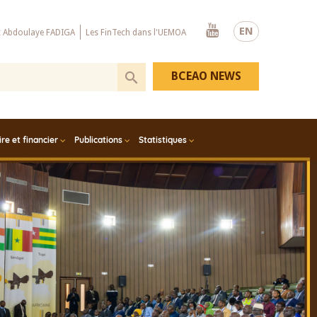
Youtube
EN
x Abdoulaye FADIGA
Les FinTech dans l'UEMOA
BCEAO NEWS
e et financier
Publications
Statistiques