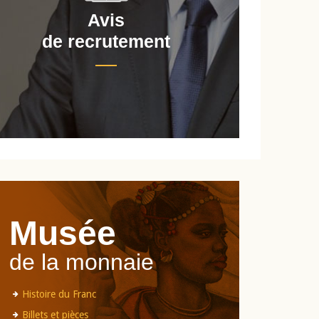
Avis
de recrutement
d
Musée
de la monnaie
Histoire du Franc
Billets et pièces