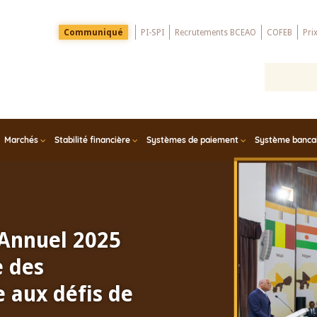
Menu
Communiqué
PI-SPI
Recrutements BCEAO
COFEB
Pri
Top
Marchés
Stabilité financière
Systèmes de paiement
Système bancair
 Annuel 2025
e des
 aux défis de