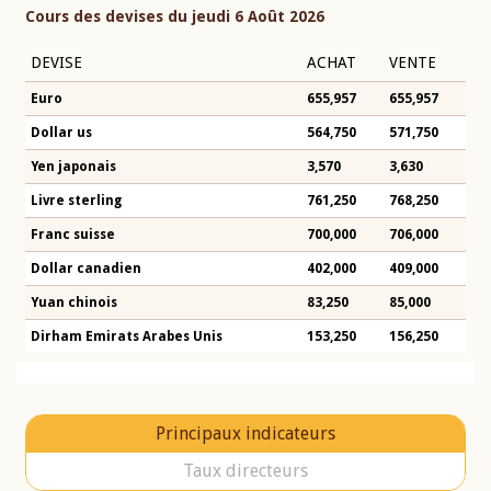
Cours des devises du jeudi 6 Août 2026
DEVISE
ACHAT
VENTE
Euro
655,957
655,957
Dollar us
564,750
571,750
Yen japonais
3,570
3,630
Livre sterling
761,250
768,250
Franc suisse
700,000
706,000
Dollar canadien
402,000
409,000
Yuan chinois
83,250
85,000
Dirham Emirats Arabes Unis
153,250
156,250
Principaux indicateurs
Taux directeurs