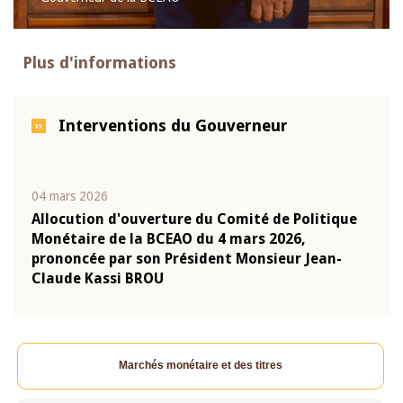
Plus d'informations
Interventions du Gouverneur
04 mars 2026
22 ju
que
Allocution d'ouverture du Comité de Politique
Mot 
Monétaire de la BCEAO du 4 mars 2026,
Kass
-
prononcée par son Président Monsieur Jean-
prés
Claude Kassi BROU
BCE
Marchés monétaire et des titres