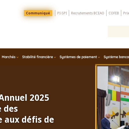
Menu
Communiqué
PI-SPI
Recrutements BCEAO
COFEB
Pri
Top
Marchés
Stabilité financière
Systèmes de paiement
Système bancair
 Annuel 2025
e des
 aux défis de