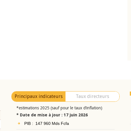
10 juin 2026
eur Jean-
Allocution d'ouverture du Comité de
a cérémonie de
Politique Monétaire de la BCEAO du 10 jui
uel 2025 de la
2026, prononcée par son Président
Monsieur Jean-Claude Kassi BROU
Principaux indicateurs
Taux directeurs
*estimations 2025 (sauf pour le taux d’inflation)
* Date de mise à jour : 17 juin 2026
PIB : 147 960 Mds Fcfa