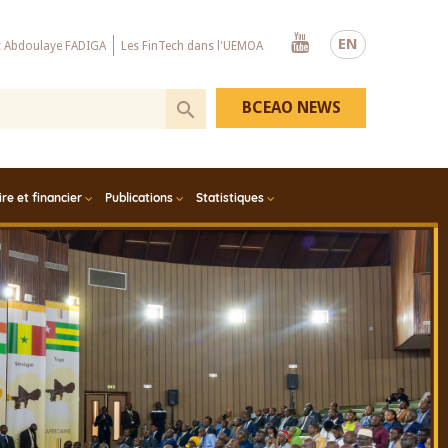
Youtube
EN
x Abdoulaye FADIGA
Les FinTech dans l'UEMOA
BCEAO NEWS
e et financier
Publications
Statistiques