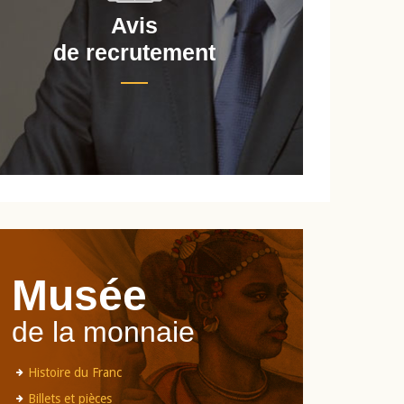
Avis
de recrutement
d
Musée
de la monnaie
Histoire du Franc
Billets et pièces