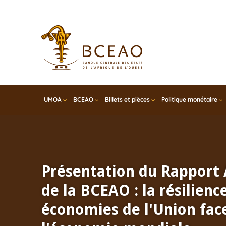
Skip
to
main
content
UMOA
BCEAO
Billets et pièces
Politique monétaire
Présentation du Rapport
de la BCEAO : la résilienc
économies de l'Union face