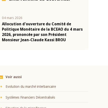
04 mars 2026
22 juillet 2026
Allocution d'ouverture du Comité de
Mot introduc
n
Politique Monétaire de la BCEAO du 4 mars
Claude Kassi
2026, prononcée par son Président
présentation
Monsieur Jean-Claude Kassi BROU
BCEAO
Voir aussi
Evolution du marché interbancaire
Systèmes Financiers Décentralisés