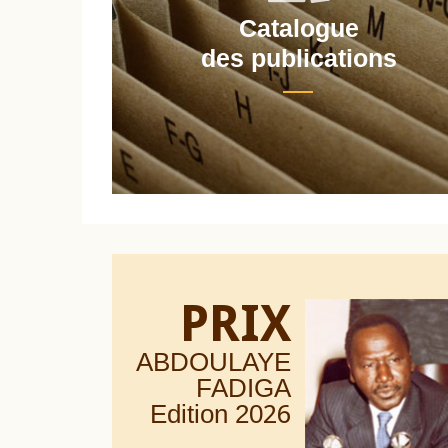
Catalogue
nt
des publications
PRIX
ABDOULAYE
FADIGA
Edition 20
26