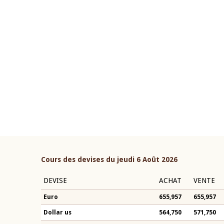
22 juillet 2026
ouverture du Comité de
Mot introductif du Gouvern
étaire de la BCEAO du 4 mars
Claude Kassi BROU lors de l
ée par son Président
présentation du rapport ann
n-Claude Kassi BROU
BCEAO
Cours des devises du jeudi 6 Août 2026
DEVISE
ACHAT
VENTE
Euro
655,957
655,957
Dollar us
564,750
571,750