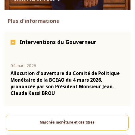
Plus d'informations
Interventions du Gouverneur
04 mars 2026
22 ju
que
Allocution d'ouverture du Comité de Politique
Mot 
Monétaire de la BCEAO du 4 mars 2026,
Kass
-
prononcée par son Président Monsieur Jean-
prés
Claude Kassi BROU
BCE
Marchés monétaire et des titres