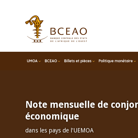
Skip
to
main
content
UMOA
BCEAO
Billets et pièces
Politique monétaire
Note mensuelle de conjo
économique
dans les pays de l'UEMOA