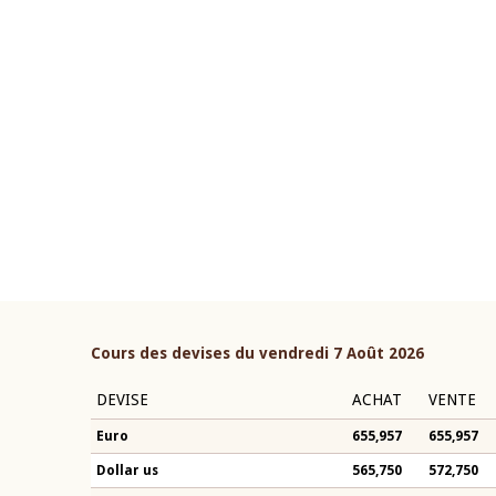
22 juillet 2026
ouverture du Comité de
Mot introductif du Gouvern
étaire de la BCEAO du 4 mars
Claude Kassi BROU lors de l
ée par son Président
présentation du rapport ann
n-Claude Kassi BROU
BCEAO
Cours des devises du vendredi 7 Août 2026
DEVISE
ACHAT
VENTE
Euro
655,957
655,957
Dollar us
565,750
572,750