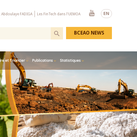
Youtube
EN
x Abdoulaye FADIGA
Les FinTech dans l'UEMOA
BCEAO NEWS
e et financier
Publications
Statistiques