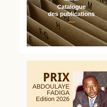
Catalogue
nt
des publications
PRIX
ABDOULAYE
FADIGA
Edition 20
26