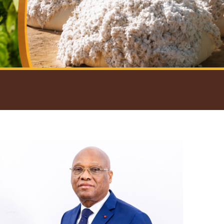
introductif du Gouverneur
Open
configuration
options