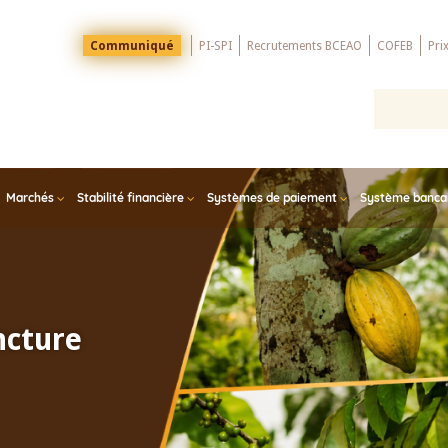
Menu
Communiqué
PI-SPI
Recrutements BCEAO
COFEB
Pri
Top
Marchés
Stabilité financière
Systèmes de paiement
Système bancair
ncture