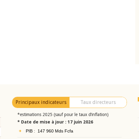
10 juin 2026
eur Jean-
Allocution d'ouverture du Comité de
a cérémonie de
Politique Monétaire de la BCEAO du 10 jui
uel 2025 de la
2026, prononcée par son Président
Monsieur Jean-Claude Kassi BROU
Principaux indicateurs
Taux directeurs
*estimations 2025 (sauf pour le taux d’inflation)
* Date de mise à jour : 17 juin 2026
PIB : 147 960 Mds Fcfa