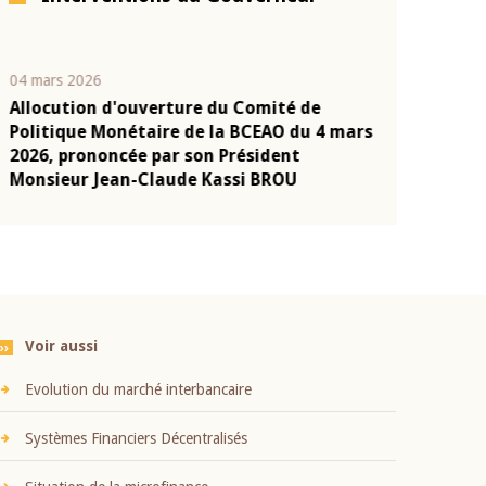
04 mars 2026
22 juillet 2026
Allocution d'ouverture du Comité de
Mot introduc
n
Politique Monétaire de la BCEAO du 4 mars
Claude Kassi
2026, prononcée par son Président
présentation
Monsieur Jean-Claude Kassi BROU
BCEAO
Voir aussi
Evolution du marché interbancaire
Systèmes Financiers Décentralisés