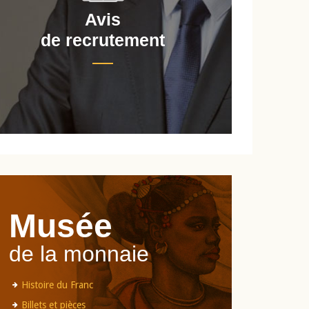
Avis
de recrutement
d
Musée
de la monnaie
Histoire du Franc
Billets et pièces