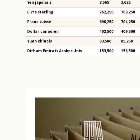
Yen japonais
3,565
3,625
Livre sterling
762,250
769,250
Franc suisse
698,250
704,250
Dollar canadien
402,500
409,500
Yuan chinois
83,500
85,250
Dirham Emirats Arabes Unis
153,500
156,500