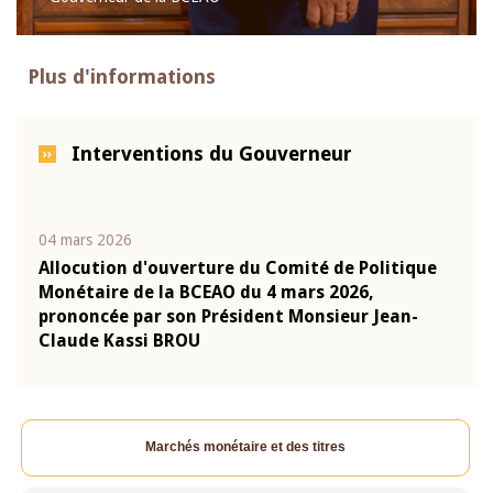
Plus d'informations
Interventions du Gouverneur
04 mars 2026
22 ju
que
Allocution d'ouverture du Comité de Politique
Mot 
Monétaire de la BCEAO du 4 mars 2026,
Kass
-
prononcée par son Président Monsieur Jean-
prés
Claude Kassi BROU
BCE
Marchés monétaire et des titres