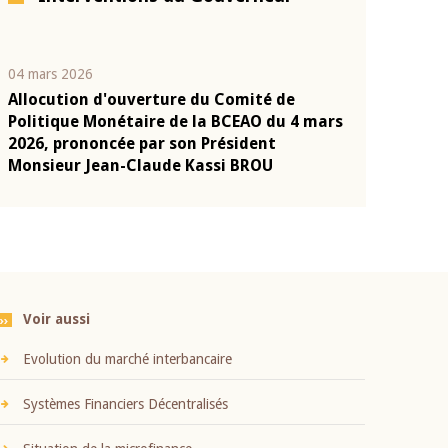
04 mars 2026
22 juillet 2026
Allocution d'ouverture du Comité de
Mot introduc
n
Politique Monétaire de la BCEAO du 4 mars
Claude Kassi
2026, prononcée par son Président
présentation
Monsieur Jean-Claude Kassi BROU
BCEAO
Voir aussi
Evolution du marché interbancaire
Systèmes Financiers Décentralisés