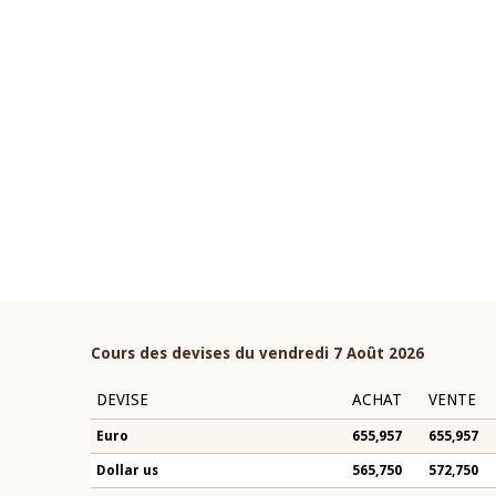
22 juillet 2026
ouverture du Comité de
Mot introductif du Gouvern
étaire de la BCEAO du 4 mars
Claude Kassi BROU lors de l
ée par son Président
présentation du rapport ann
n-Claude Kassi BROU
BCEAO
Cours des devises du vendredi 7 Août 2026
DEVISE
ACHAT
VENTE
Euro
655,957
655,957
Dollar us
565,750
572,750