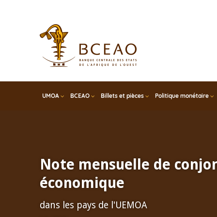
Skip
to
main
content
UMOA
BCEAO
Billets et pièces
Politique monétaire
Note mensuelle de conjo
économique
dans les pays de l'UEMOA