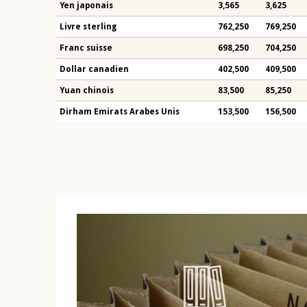
Yen japonais
3,565
3,625
Livre sterling
762,250
769,250
Franc suisse
698,250
704,250
Dollar canadien
402,500
409,500
Yuan chinois
83,500
85,250
Dirham Emirats Arabes Unis
153,500
156,500