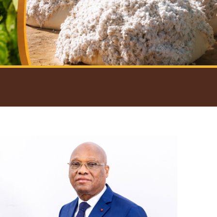
introductif du Gouverneur
Open
configuration
options