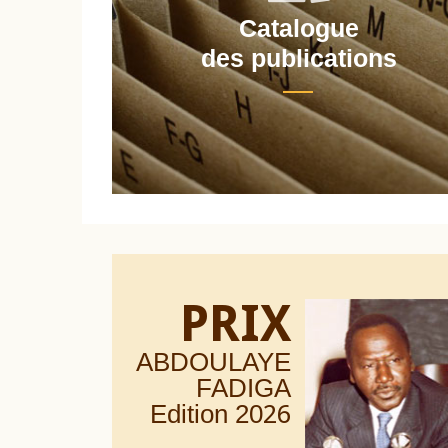
Catalogue
nt
des publications
PRIX
ABDOULAYE
FADIGA
Edition 20
26