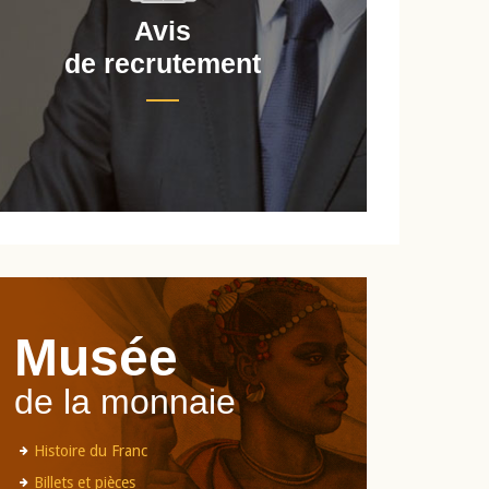
Avis
de recrutement
d
Musée
de la monnaie
Histoire du Franc
Billets et pièces