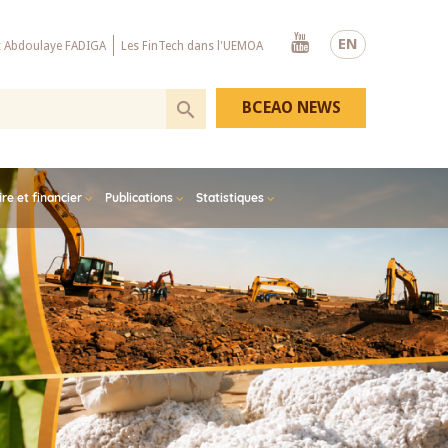
Youtube
EN
x Abdoulaye FADIGA
Les FinTech dans l'UEMOA
BCEAO NEWS
e et financier
Publications
Statistiques