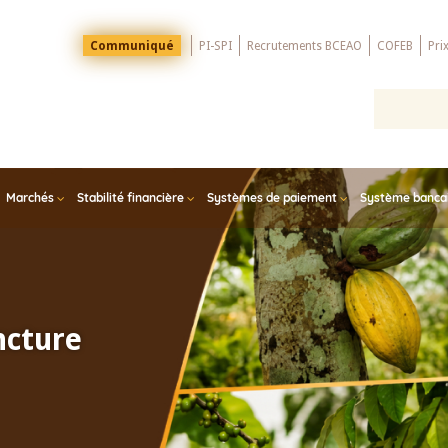
Menu
Communiqué
PI-SPI
Recrutements BCEAO
COFEB
Pri
Top
Marchés
Stabilité financière
Systèmes de paiement
Système bancair
ncture