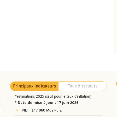
10 juin 2026
eur Jean-
Allocution d'ouverture du Comité de
a cérémonie de
Politique Monétaire de la BCEAO du 10 jui
uel 2025 de la
2026, prononcée par son Président
Monsieur Jean-Claude Kassi BROU
Principaux indicateurs
Taux directeurs
*estimations 2025 (sauf pour le taux d’inflation)
* Date de mise à jour : 17 juin 2026
PIB : 147 960 Mds Fcfa