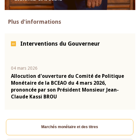
Plus d'informations
Interventions du Gouverneur
04 mars 2026
22 ju
que
Allocution d'ouverture du Comité de Politique
Mot 
Monétaire de la BCEAO du 4 mars 2026,
Kass
-
prononcée par son Président Monsieur Jean-
prés
Claude Kassi BROU
BCE
Marchés monétaire et des titres