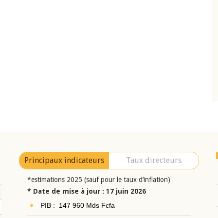
10 juin 2026
eur Jean-
Allocution d'ouverture du Comité de
a cérémonie de
Politique Monétaire de la BCEAO du 10 jui
uel 2025 de la
2026, prononcée par son Président
Monsieur Jean-Claude Kassi BROU
Principaux indicateurs
Taux directeurs
*estimations 2025 (sauf pour le taux d’inflation)
* Date de mise à jour : 17 juin 2026
PIB : 147 960 Mds Fcfa