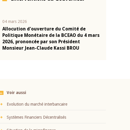
04 mars 2026
22 juillet 2026
Allocution d'ouverture du Comité de
Mot introduc
n
Politique Monétaire de la BCEAO du 4 mars
Claude Kassi
2026, prononcée par son Président
présentation
Monsieur Jean-Claude Kassi BROU
BCEAO
Voir aussi
Evolution du marché interbancaire
Systèmes Financiers Décentralisés