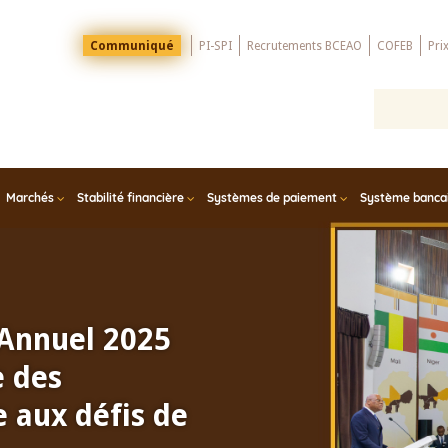
Menu
Communiqué
PI-SPI
Recrutements BCEAO
COFEB
Pri
Top
Marchés
Stabilité financière
Systèmes de paiement
Système bancair
 Annuel 2025
e des
 aux défis de