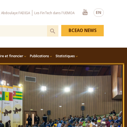
Youtube
EN
x Abdoulaye FADIGA
Les FinTech dans l'UEMOA
BCEAO NEWS
e et financier
Publications
Statistiques