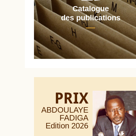
Catalogue
nt
des publications
PRIX
ABDOULAYE
FADIGA
Edition 20
26