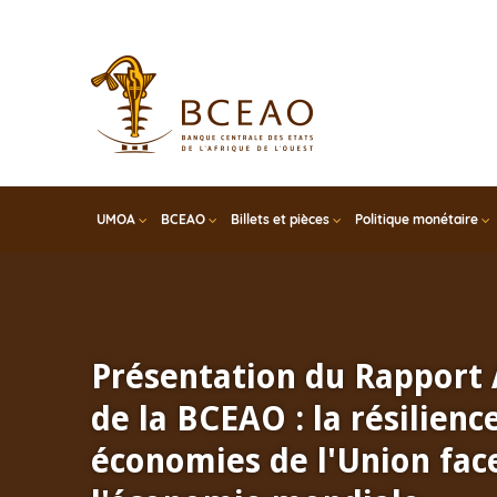
Skip
to
main
content
UMOA
BCEAO
Billets et pièces
Politique monétaire
Présentation du Rapport
de la BCEAO : la résilienc
économies de l'Union face