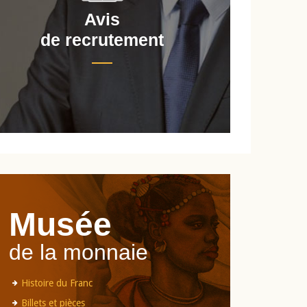
Avis
de recrutement
d
Musée
de la monnaie
Histoire du Franc
Billets et pièces