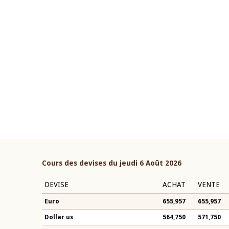
22 juillet 2026
ouverture du Comité de
Mot introductif du Gouvern
étaire de la BCEAO du 4 mars
Claude Kassi BROU lors de l
ée par son Président
présentation du rapport ann
n-Claude Kassi BROU
BCEAO
Cours des devises du jeudi 6 Août 2026
DEVISE
ACHAT
VENTE
Euro
655,957
655,957
Dollar us
564,750
571,750