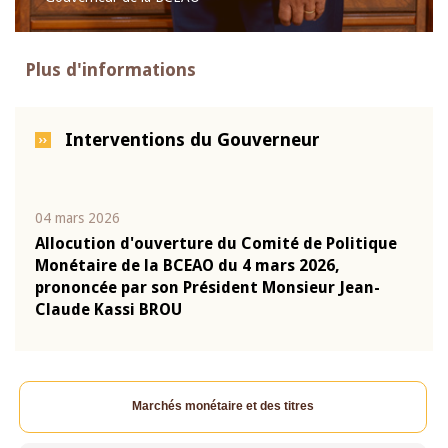
Plus d'informations
Interventions du Gouverneur
04 mars 2026
22 ju
que
Allocution d'ouverture du Comité de Politique
Mot 
Monétaire de la BCEAO du 4 mars 2026,
Kass
-
prononcée par son Président Monsieur Jean-
prés
Claude Kassi BROU
BCE
Marchés monétaire et des titres