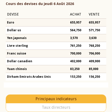
Cours des devises du jeudi 6 Août 2026
DEVISE
ACHAT
VENTE
Euro
655,957
655,957
Dollar us
564,750
571,750
Yen japonais
3,570
3,630
Livre sterling
761,250
768,250
Franc suisse
700,000
706,000
Dollar canadien
402,000
409,000
Yuan chinois
83,250
85,000
Dirham Emirats Arabes Unis
153,250
156,250
Principaux indicateurs
Taux directeurs