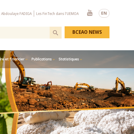
Youtube
EN
x Abdoulaye FADIGA
Les FinTech dans l'UEMOA
BCEAO NEWS
e et financier
Publications
Statistiques