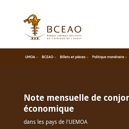
Skip
to
main
content
UMOA
BCEAO
Billets et pièces
Politique monétaire
Note mensuelle de conjo
économique
dans les pays de l'UEMOA