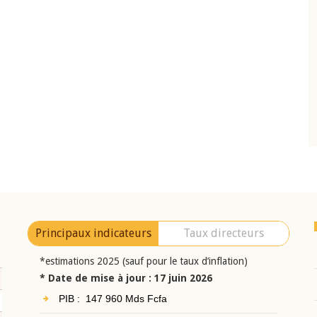
10 juin 2026
eur Jean-
Allocution d'ouverture du Comité de
a cérémonie de
Politique Monétaire de la BCEAO du 10 jui
uel 2025 de la
2026, prononcée par son Président
Monsieur Jean-Claude Kassi BROU
Principaux indicateurs
Taux directeurs
*estimations 2025 (sauf pour le taux d’inflation)
* Date de mise à jour : 17 juin 2026
PIB : 147 960 Mds Fcfa