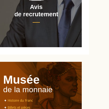
Avis
de recrutement
d
Musée
de la monnaie
Histoire du Franc
Billets et pièces