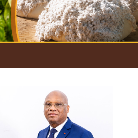
introductif du Gouverneur
Open
configuration
options