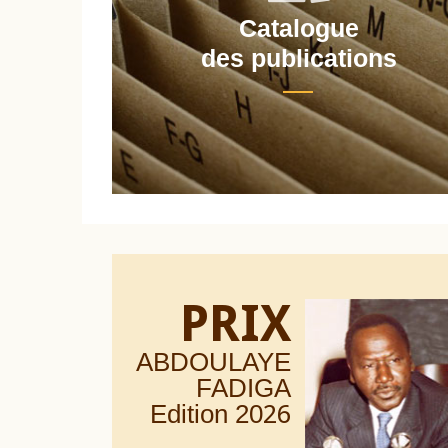
Catalogue
nt
des publications
PRIX
ABDOULAYE
FADIGA
Edition 20
26