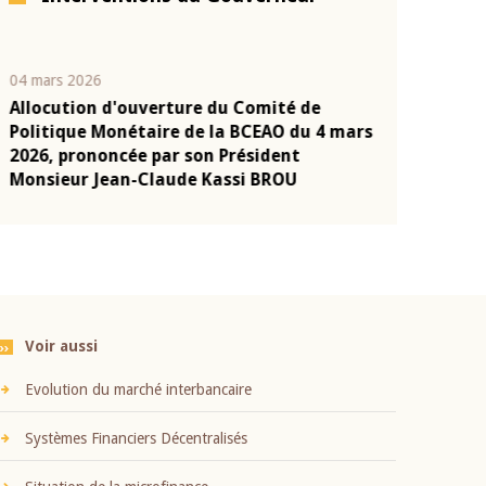
04 mars 2026
22 juillet 2026
Allocution d'ouverture du Comité de
Mot introduc
n
Politique Monétaire de la BCEAO du 4 mars
Claude Kassi
2026, prononcée par son Président
présentation
Monsieur Jean-Claude Kassi BROU
BCEAO
Voir aussi
Evolution du marché interbancaire
Systèmes Financiers Décentralisés