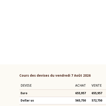
22 juillet 2026
ouverture du Comité de
Mot introductif du Gouvern
étaire de la BCEAO du 4 mars
Claude Kassi BROU lors de l
ée par son Président
présentation du rapport ann
n-Claude Kassi BROU
BCEAO
Cours des devises du vendredi 7 Août 2026
DEVISE
ACHAT
VENTE
Euro
655,957
655,957
Dollar us
565,750
572,750