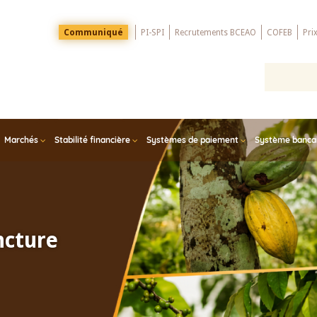
Menu
Communiqué
PI-SPI
Recrutements BCEAO
COFEB
Pri
Top
Marchés
Stabilité financière
Systèmes de paiement
Système bancair
ncture