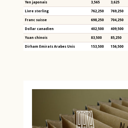
Yen japonais
3,565
3,625
Livre sterling
762,250
769,250
Franc suisse
698,250
704,250
Dollar canadien
402,500
409,500
Yuan chinois
83,500
85,250
Dirham Emirats Arabes Unis
153,500
156,500