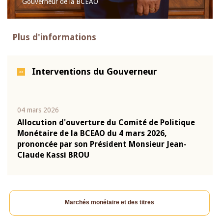
Gouverneur de la BCEAO
Plus d'informations
Interventions du Gouverneur
04 mars 2026
22 ju
que
Allocution d'ouverture du Comité de Politique
Mot 
Monétaire de la BCEAO du 4 mars 2026,
Kass
-
prononcée par son Président Monsieur Jean-
prés
Claude Kassi BROU
BCE
Marchés monétaire et des titres