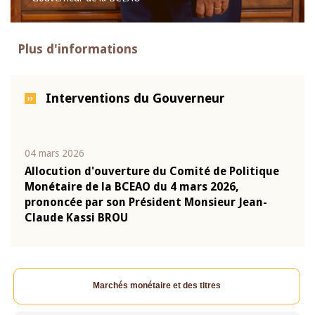
Plus d'informations
Interventions du Gouverneur
04 mars 2026
22 ju
que
Allocution d'ouverture du Comité de Politique
Mot 
Monétaire de la BCEAO du 4 mars 2026,
Kass
-
prononcée par son Président Monsieur Jean-
prés
Claude Kassi BROU
BCE
Marchés monétaire et des titres