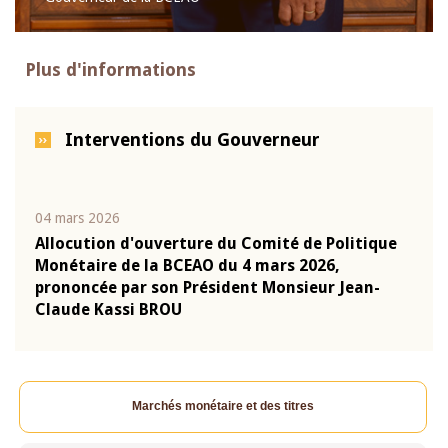
Plus d'informations
Interventions du Gouverneur
04 mars 2026
22 ju
que
Allocution d'ouverture du Comité de Politique
Mot 
Monétaire de la BCEAO du 4 mars 2026,
Kass
-
prononcée par son Président Monsieur Jean-
prés
Claude Kassi BROU
BCE
Marchés monétaire et des titres