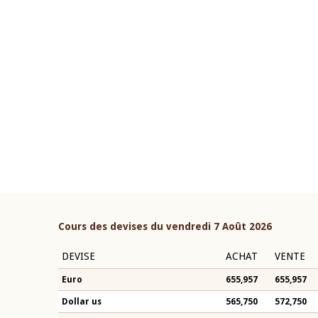
22 juillet 2026
ouverture du Comité de
Mot introductif du Gouvern
étaire de la BCEAO du 4 mars
Claude Kassi BROU lors de l
ée par son Président
présentation du rapport ann
n-Claude Kassi BROU
BCEAO
Cours des devises du vendredi 7 Août 2026
DEVISE
ACHAT
VENTE
Euro
655,957
655,957
Dollar us
565,750
572,750