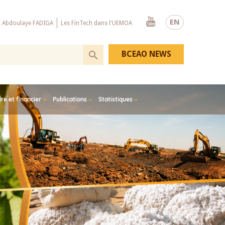
Youtube
EN
x Abdoulaye FADIGA
Les FinTech dans l'UEMOA
BCEAO NEWS
e et financier
Publications
Statistiques