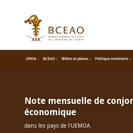
Skip
to
main
content
UMOA
BCEAO
Billets et pièces
Politique monétaire
Note mensuelle de conjo
économique
dans les pays de l'UEMOA