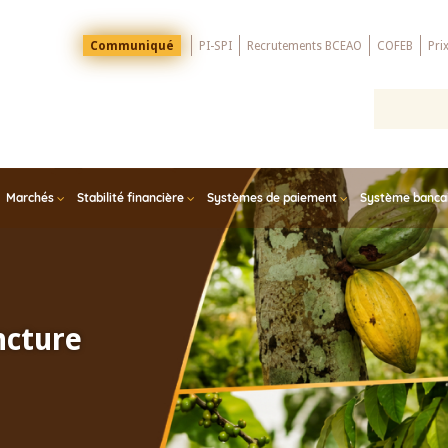
Menu
Communiqué
PI-SPI
Recrutements BCEAO
COFEB
Pri
Top
Marchés
Stabilité financière
Systèmes de paiement
Système bancair
ncture