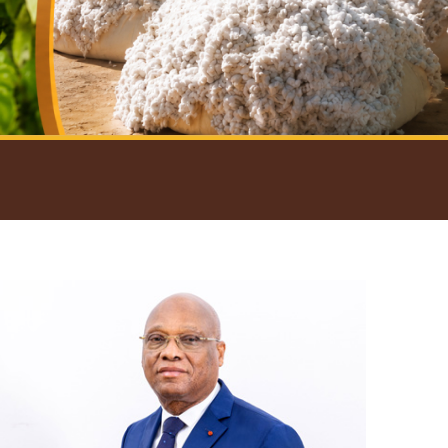
introductif du Gouverneur
Open
configuration
options