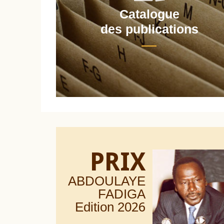
Catalogue
nt
des publications
PRIX
ABDOULAYE
FADIGA
Edition 20
26