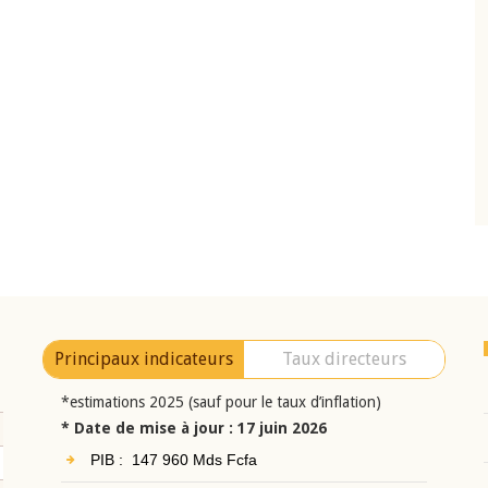
10 juin 2026
eur Jean-
Allocution d'ouverture du Comité de
a cérémonie de
Politique Monétaire de la BCEAO du 10 jui
uel 2025 de la
2026, prononcée par son Président
Monsieur Jean-Claude Kassi BROU
Principaux indicateurs
Taux directeurs
*estimations 2025 (sauf pour le taux d’inflation)
* Date de mise à jour : 17 juin 2026
PIB : 147 960 Mds Fcfa