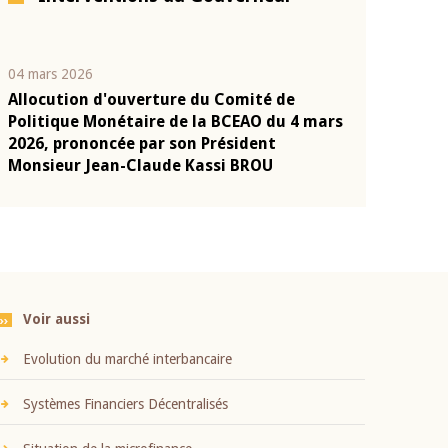
04 mars 2026
22 juillet 2026
Allocution d'ouverture du Comité de
Mot introduc
n
Politique Monétaire de la BCEAO du 4 mars
Claude Kassi
2026, prononcée par son Président
présentation
Monsieur Jean-Claude Kassi BROU
BCEAO
Voir aussi
Evolution du marché interbancaire
Systèmes Financiers Décentralisés