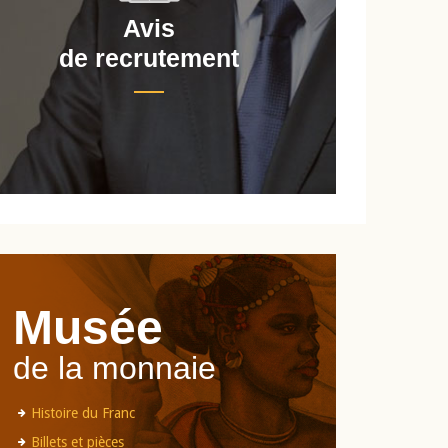
Avis
de recrutement
d
Musée
de la monnaie
Histoire du Franc
Billets et pièces