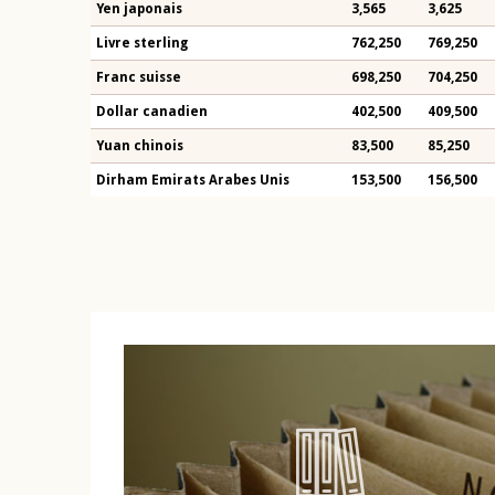
Yen japonais
3,565
3,625
Livre sterling
762,250
769,250
Franc suisse
698,250
704,250
Dollar canadien
402,500
409,500
Yuan chinois
83,500
85,250
Dirham Emirats Arabes Unis
153,500
156,500