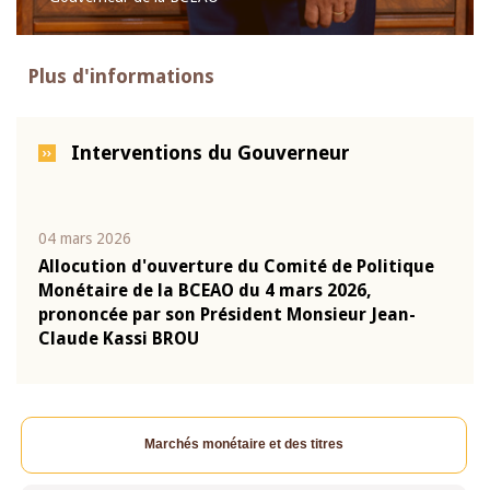
Plus d'informations
Interventions du Gouverneur
04 mars 2026
22 ju
que
Allocution d'ouverture du Comité de Politique
Mot 
Monétaire de la BCEAO du 4 mars 2026,
Kass
-
prononcée par son Président Monsieur Jean-
prés
Claude Kassi BROU
BCE
Marchés monétaire et des titres