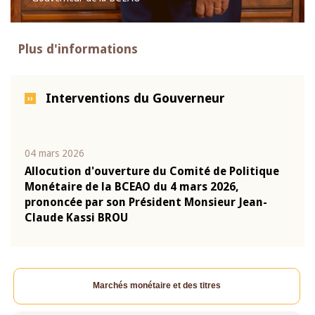
Plus d'informations
Interventions du Gouverneur
04 mars 2026
22 ju
que
Allocution d'ouverture du Comité de Politique
Mot 
Monétaire de la BCEAO du 4 mars 2026,
Kass
-
prononcée par son Président Monsieur Jean-
prés
Claude Kassi BROU
BCE
Marchés monétaire et des titres