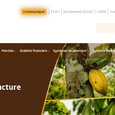
Menu
Communiqué
PI-SPI
Recrutements BCEAO
COFEB
Pri
Top
Marchés
Stabilité financière
Systèmes de paiement
Système bancair
ncture