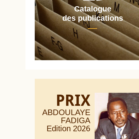
Catalogue
nt
des publications
PRIX
ABDOULAYE
FADIGA
Edition 20
26