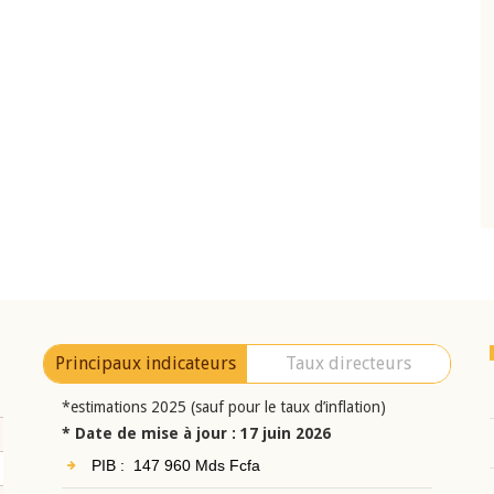
10 juin 2026
eur Jean-
Allocution d'ouverture du Comité de
a cérémonie de
Politique Monétaire de la BCEAO du 10 jui
uel 2025 de la
2026, prononcée par son Président
Monsieur Jean-Claude Kassi BROU
Principaux indicateurs
Taux directeurs
*estimations 2025 (sauf pour le taux d’inflation)
* Date de mise à jour : 17 juin 2026
PIB : 147 960 Mds Fcfa