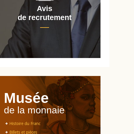
Avis
de recrutement
d
Musée
de la monnaie
Histoire du Franc
Billets et pièces