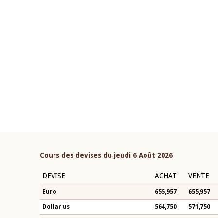
22 juillet 2026
ouverture du Comité de
Mot introductif du Gouvern
étaire de la BCEAO du 4 mars
Claude Kassi BROU lors de l
ée par son Président
présentation du rapport ann
n-Claude Kassi BROU
BCEAO
Cours des devises du jeudi 6 Août 2026
DEVISE
ACHAT
VENTE
Euro
655,957
655,957
Dollar us
564,750
571,750