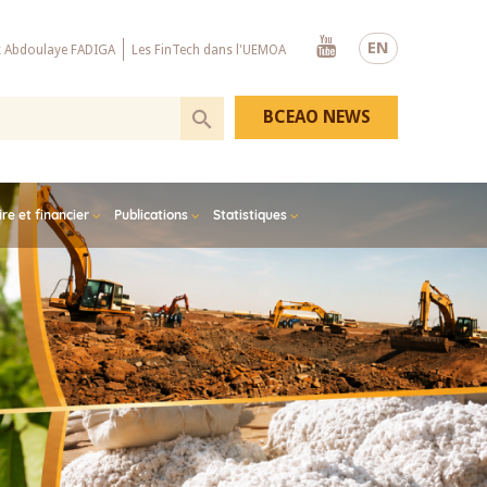
Youtube
EN
x Abdoulaye FADIGA
Les FinTech dans l'UEMOA
BCEAO NEWS
e et financier
Publications
Statistiques