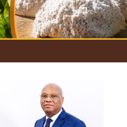
introductif du Gouverneur
Open
configuration
options