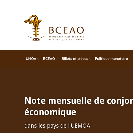
Skip
to
main
content
UMOA
BCEAO
Billets et pièces
Politique monétaire
Note mensuelle de conjo
économique
dans les pays de l'UEMOA