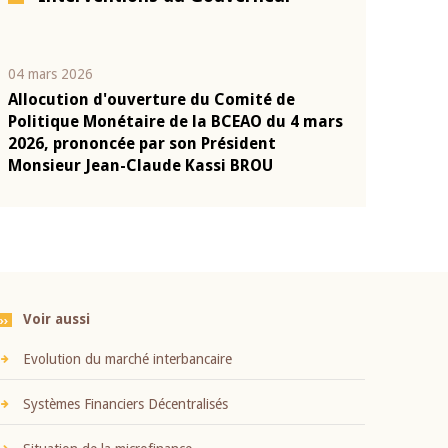
04 mars 2026
22 juillet 2026
Allocution d'ouverture du Comité de
Mot introduc
n
Politique Monétaire de la BCEAO du 4 mars
Claude Kassi
2026, prononcée par son Président
présentation
Monsieur Jean-Claude Kassi BROU
BCEAO
Voir aussi
Evolution du marché interbancaire
Systèmes Financiers Décentralisés