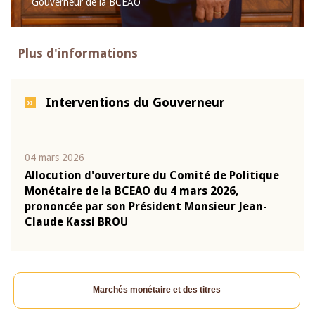
Gouverneur de la BCEAO
Plus d'informations
Interventions du Gouverneur
04 mars 2026
22 ju
que
Allocution d'ouverture du Comité de Politique
Mot 
Monétaire de la BCEAO du 4 mars 2026,
Kass
-
prononcée par son Président Monsieur Jean-
prés
Claude Kassi BROU
BCE
Marchés monétaire et des titres