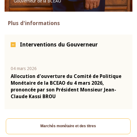
Gouverneur de la BCEAO
Plus d'informations
Interventions du Gouverneur
04 mars 2026
22 ju
que
Allocution d'ouverture du Comité de Politique
Mot 
Monétaire de la BCEAO du 4 mars 2026,
Kass
-
prononcée par son Président Monsieur Jean-
prés
Claude Kassi BROU
BCE
Marchés monétaire et des titres