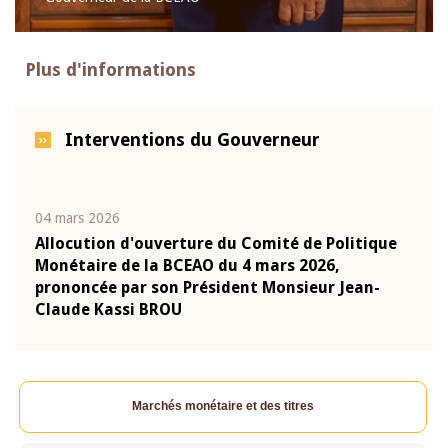
Plus d'informations
Interventions du Gouverneur
04 mars 2026
22 ju
que
Allocution d'ouverture du Comité de Politique
Mot 
Monétaire de la BCEAO du 4 mars 2026,
Kass
-
prononcée par son Président Monsieur Jean-
prés
Claude Kassi BROU
BCE
Marchés monétaire et des titres