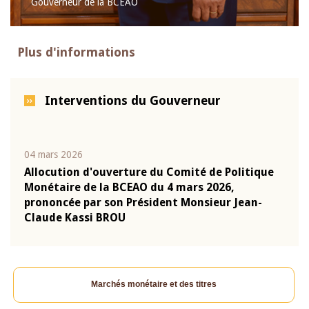
Gouverneur de la BCEAO
Plus d'informations
Interventions du Gouverneur
04 mars 2026
22 ju
que
Allocution d'ouverture du Comité de Politique
Mot 
Monétaire de la BCEAO du 4 mars 2026,
Kass
-
prononcée par son Président Monsieur Jean-
prés
Claude Kassi BROU
BCE
Marchés monétaire et des titres