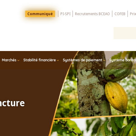
Menu
Communiqué
PI-SPI
Recrutements BCEAO
COFEB
Pri
Top
Marchés
Stabilité financière
Systèmes de paiement
Système bancair
ncture