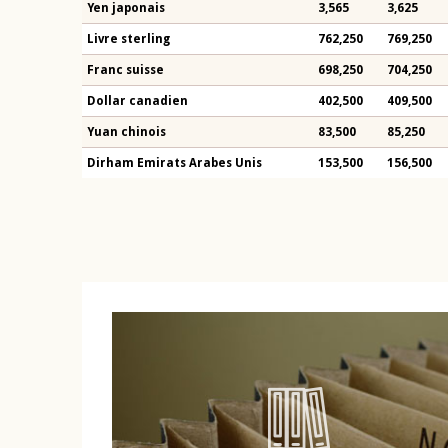
Yen japonais
3,565
3,625
Livre sterling
762,250
769,250
Franc suisse
698,250
704,250
Dollar canadien
402,500
409,500
Yuan chinois
83,500
85,250
Dirham Emirats Arabes Unis
153,500
156,500