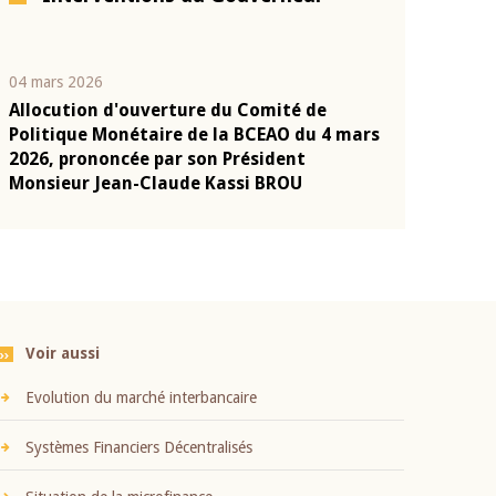
04 mars 2026
22 juillet 2026
Allocution d'ouverture du Comité de
Mot introduc
n
Politique Monétaire de la BCEAO du 4 mars
Claude Kassi
2026, prononcée par son Président
présentation
Monsieur Jean-Claude Kassi BROU
BCEAO
Voir aussi
Evolution du marché interbancaire
Systèmes Financiers Décentralisés