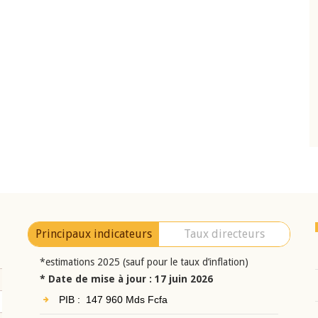
10 juin 2026
eur Jean-
Allocution d'ouverture du Comité de
a cérémonie de
Politique Monétaire de la BCEAO du 10 jui
uel 2025 de la
2026, prononcée par son Président
Monsieur Jean-Claude Kassi BROU
Principaux indicateurs
Taux directeurs
*estimations 2025 (sauf pour le taux d’inflation)
* Date de mise à jour : 17 juin 2026
PIB : 147 960 Mds Fcfa