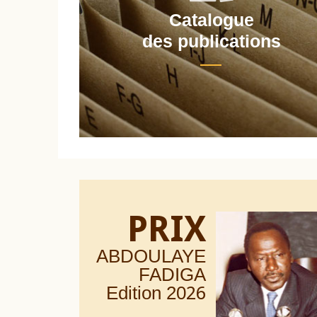
Catalogue
nt
des publications
PRIX
ABDOULAYE
FADIGA
Edition 20
26