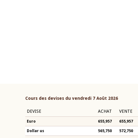
22 juillet 2026
ouverture du Comité de
Mot introductif du Gouvern
étaire de la BCEAO du 4 mars
Claude Kassi BROU lors de l
ée par son Président
présentation du rapport ann
n-Claude Kassi BROU
BCEAO
Cours des devises du vendredi 7 Août 2026
DEVISE
ACHAT
VENTE
Euro
655,957
655,957
Dollar us
565,750
572,750