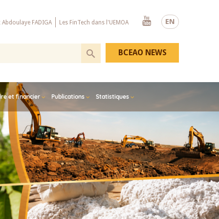
Youtube
EN
x Abdoulaye FADIGA
Les FinTech dans l'UEMOA
BCEAO NEWS
e et financier
Publications
Statistiques