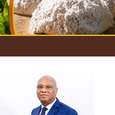
introductif du Gouverneur
Open
configuration
options