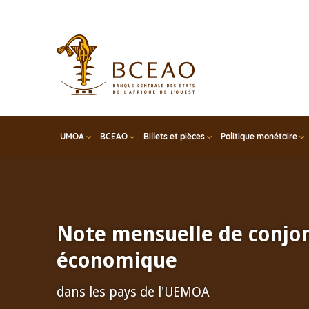
Skip
to
main
content
UMOA
BCEAO
Billets et pièces
Politique monétaire
Note mensuelle de conjo
économique
dans les pays de l'UEMOA