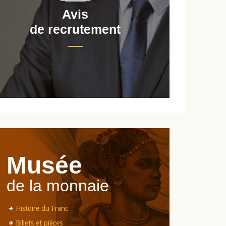
Avis
de recrutement
d
Musée
de la monnaie
Histoire du Franc
Billets et pièces