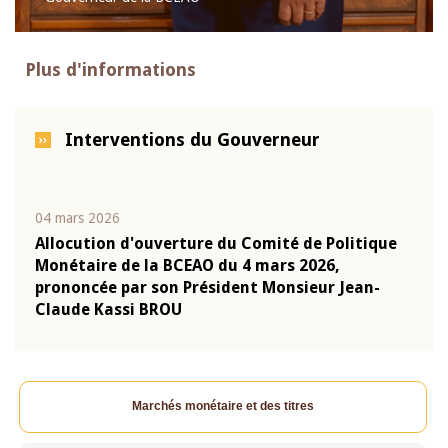
Plus d'informations
Interventions du Gouverneur
04 mars 2026
22 ju
que
Allocution d'ouverture du Comité de Politique
Mot 
Monétaire de la BCEAO du 4 mars 2026,
Kass
-
prononcée par son Président Monsieur Jean-
prés
Claude Kassi BROU
BCE
Marchés monétaire et des titres