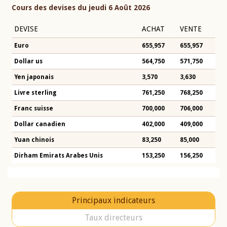
Cours des devises du jeudi 6 Août 2026
DEVISE
ACHAT
VENTE
Euro
655,957
655,957
Dollar us
564,750
571,750
Yen japonais
3,570
3,630
Livre sterling
761,250
768,250
Franc suisse
700,000
706,000
Dollar canadien
402,000
409,000
Yuan chinois
83,250
85,000
Dirham Emirats Arabes Unis
153,250
156,250
Principaux indicateurs
Taux directeurs