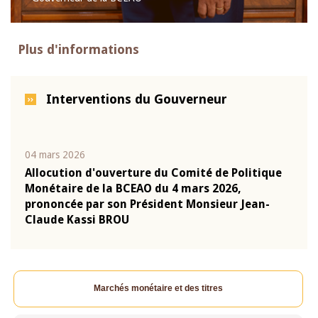
Plus d'informations
Interventions du Gouverneur
04 mars 2026
22 ju
que
Allocution d'ouverture du Comité de Politique
Mot 
Monétaire de la BCEAO du 4 mars 2026,
Kass
-
prononcée par son Président Monsieur Jean-
prés
Claude Kassi BROU
BCE
Marchés monétaire et des titres