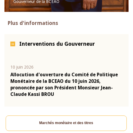
Gouverneur de la BCEAO
Plus d'informations
Interventions du Gouverneur
10 juin 2026
04 m
e
Allocution d'ouverture du Comité de Politique
Allo
Monétaire de la BCEAO du 10 juin 2026,
Moné
prononcée par son Président Monsieur Jean-
pron
Claude Kassi BROU
Clau
Marchés monétaire et des titres